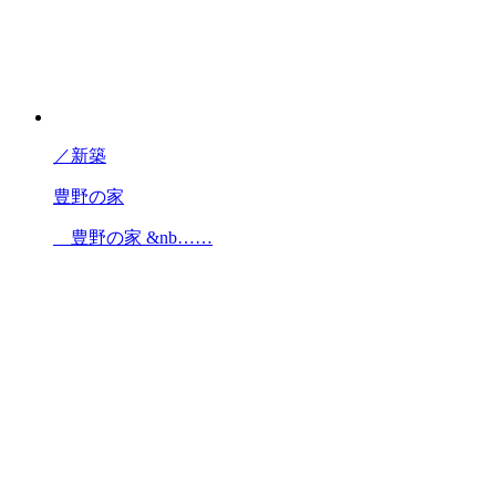
／
新築
豊野の家
豊野の家 &nb……