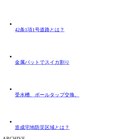
42条1項1号道路とは？
金属バットでスイカ割り
受水槽、ボールタップ交換。
造成宅地防災区域とは？
ARCHIVE