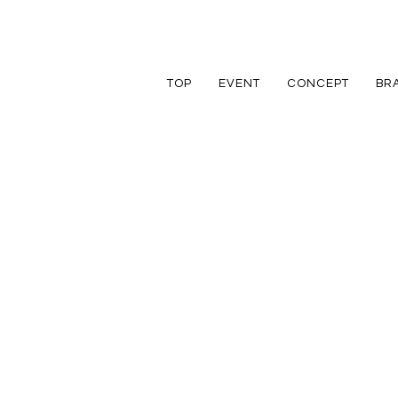
TOP
EVENT
CONCEPT
BR
TRETTIO
TRETTIO
リフォーム
家づくりの流れ
アフターフォロ
GRAD
VALO
リノベーション
規格住宅
規格住宅