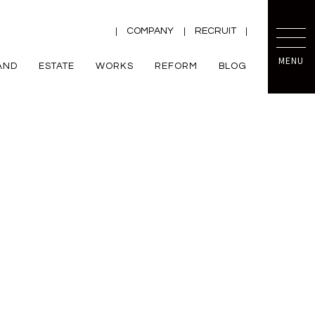
COMPANY
RECRUIT
MENU
AND
ESTATE
WORKS
REFORM
BLOG
TRETTIO
mini prot
ー
ZEH
VALO
規格住宅
平屋