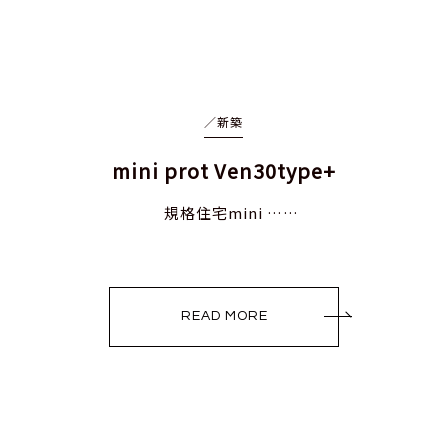
／
新築
mini prot Ven30type+
規格住宅mini ……
READ MORE