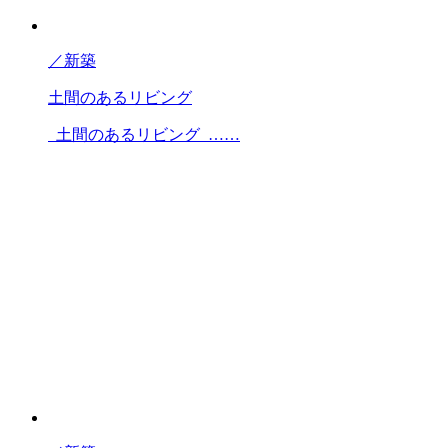
／
新築
土間のあるリビング
土間のあるリビング ……