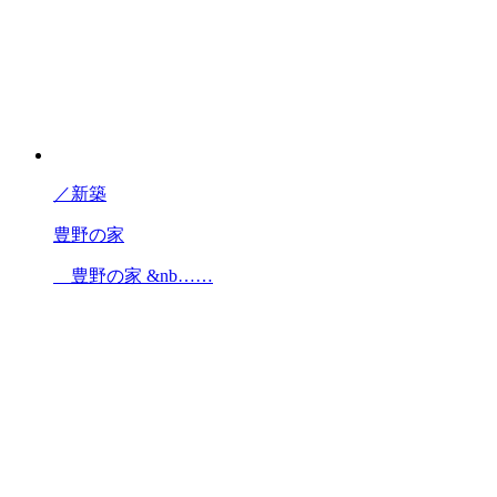
／
新築
豊野の家
豊野の家 &nb……