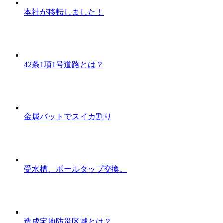
本社が移転しました！
42条1項1号道路とは？
金属バットでスイカ割り
受水槽、ボールタップ交換。
造成宅地防災区域とは？