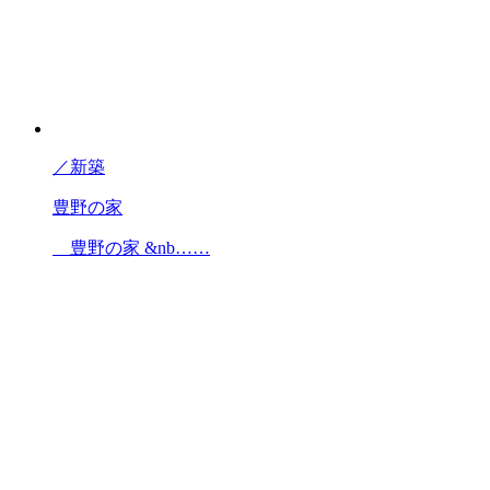
／
新築
豊野の家
豊野の家 &nb……