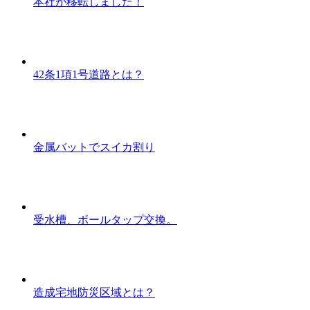
本社が移転しました！
42条1項1号道路とは？
金属バットでスイカ割り
受水槽、ボールタップ交換。
造成宅地防災区域とは？