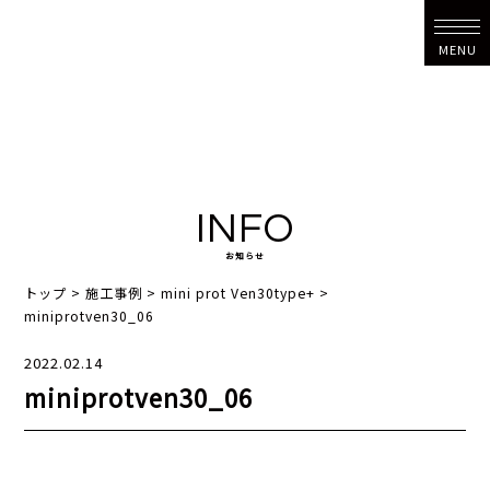
MENU
INFO
お知らせ
トップ
>
施工事例
>
mini prot Ven30type+
>
miniprotven30_06
2022.02.14
miniprotven30_06