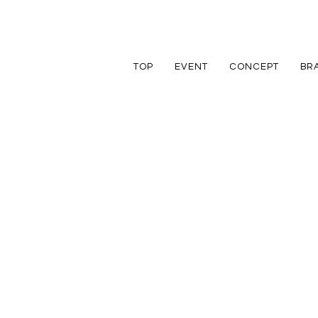
TOP
EVENT
CONCEPT
BR
TRETTIO
TRETTIO
リフォーム
家づくりの流れ
アフターフォロ
GRAD
VALO
リノベーション
規格住宅
規格住宅