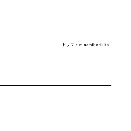
トップ
>
minamiborikita1