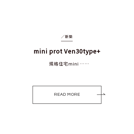
／
新築
mini prot Ven30type+
規格住宅mini ……
READ MORE