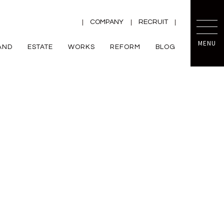
COMPANY
RECRUIT
MENU
AND
ESTATE
WORKS
REFORM
BLOG
TRETTIO
mini prot
ー
ZEH
VALO
規格住宅
平屋